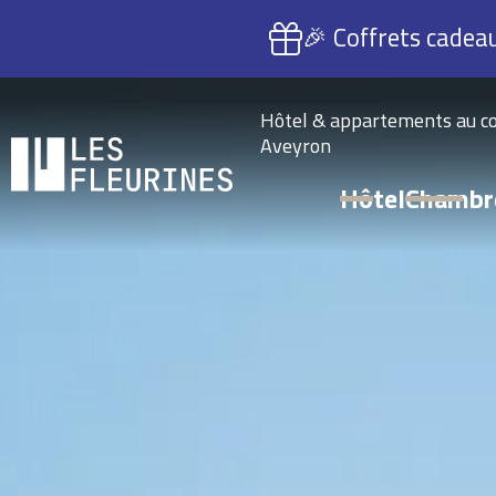
Cookies management panel
🎉 Coffrets cadeau
Hôtel & appartements au co
Aveyron
Hôtel
Chambr